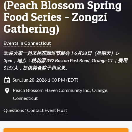
(Peach Blossom Spring
Food Series - Zongzi
Gathering)
Events in Connecticut
欢迎大家一起来桃花源过节聚会！6月28日（星期天）1-
3pm，地点：桃花源 392 Boston Post Road, Orange CT；费用
$15/人，提供美食粽子和水果。
insert_invitation
Sun, Jun 28, 2026 1:00 PM (EDT)
location_on
Peach Blossom Haven Community Inc., Orange,
Connecticut
Questions?
Contact Event Host