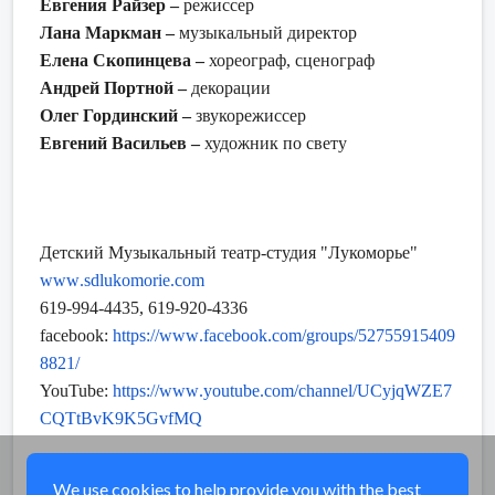
Евгения Райзер –
режиссер
Лана Маркман –
музыкальный директор
Елена Скопинцева –
хореограф, сценограф
Андрей Портной –
декорации
Олег Гординский –
звукорежиссер
Евгений Васильев
–
художник по свету
Детский Музыкальный театр-студия "Лукоморье"
www
.
sdlukomorie
.
com
619-994-4435, 619-920-4336
facebook
:
https
://
www
.
facebook
.
com
/
groups
/52755915409
8821/
YouTube
:
https
://
www
.
youtube
.
com
/
channel
/
UCyjqWZE
7
CQTtBvK
9
K
5
GvfMQ
Share
We use cookies to help provide you with the best