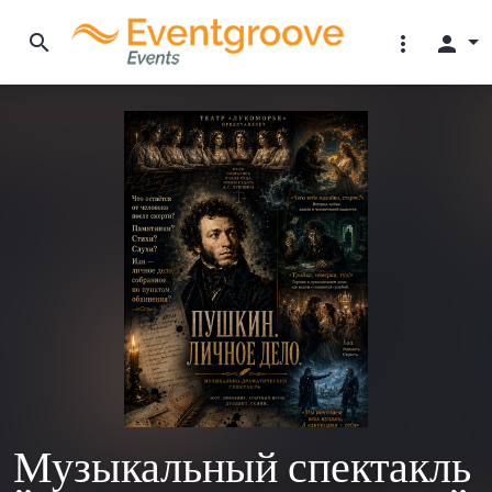
search
more_vert
person
Музыкальный спектакль