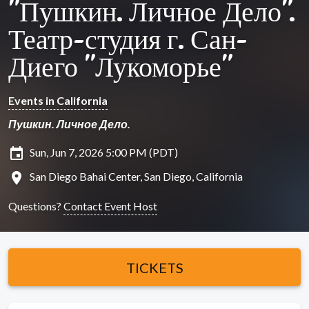
"Пушкин. Личное Дело".
Театр-студия г. Сан-
Диего "Лукоморье"
Events in California
Пушкин. Личное Дело.
insert_invitation
Sun, Jun 7, 2026 5:00 PM (PDT)
location_on
San Diego Bahai Center, San Diego, California
Questions?
Contact Event Host
TICKETS