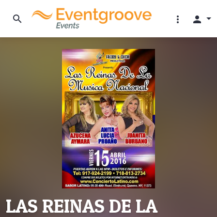
search
more_vert
person
LAS REINAS DE LA