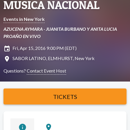
MUSICA NACIONAL
Events in New York
AZUCENA AYMARA - JUANITA BURBANO Y ANITA LUCIA
PROAÑO EN VIVO
insert_invitation
Fri, Apr 15, 2016 9:00 PM (EDT)
location_on
SABOR LATINO, ELMHURST, New York
Questions?
Contact Event Host
TICKETS
info
location_on