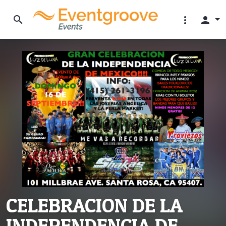
search
more_vert
person
CELEBRACION DE LA
INDEPENDENCIA DE