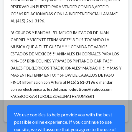
RESERVAR UN PUESTO PARA VENDER COMIDA,ARTE O
COSAS RELACIONADAS CON LA INDEPENDENCIA LLAMAME
AL (415) 261-3196.
*6 GRUPOS Y BANDAS!
*EL MEJOR IMITADOR DE JUAN
GABRIEL Y VICENTE FERNANDEZ!
* 3 DJ'S TOCANDO LA
MUSICA QUE A TI TE GUSTA!!!!
* COMIDA DE VARIOS
ESTADOS DE MEXICO!!!
* ANIMALES EN CORRALES PARA LOS
NIN~OS
* BRINCOLINES Y PAYASOS PINTANDO CARITAS!
*
BAILES FOLKLORICOS TRADICIONALES
* MARIACHI!!! Y MAS Y
MAS ENTRETENIMIENTO!
* SHOW DE CABALLOS DE PASO
FINO!
Informacion con Arturo al
(415) 261-3196
o mandar
correo electronico a:
luzdelunaproductions@yahoo.com
FACEBOOK/ARTUROLUZDELUNATHENUMBER1
Share
We use cookies to help provide you with the best
possible online experience. If you continue to use
our site, we will assume that you agree to the use of