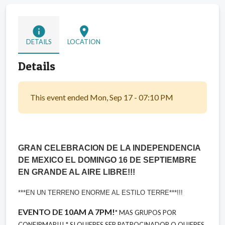
info
location_on
DETAILS
LOCATION
Details
This event ended Mon, Sep 17 - 07:10 PM
‎GRAN CELEBRACION DE LA INDEPENDENCIA
DE MEXICO EL DOMINGO 16 DE SEPTIEMBRE
EN GRANDE AL AIRE LIBRE!!!
***EN UN TERRENO ENORME AL ESTILO TERRE***!!!
EVENTO DE 10AM A 7PM!
* MAS GRUPOS POR
CONFIRMAR!!!
* SI QUIERES SER PATROCINADOR O QUIERES