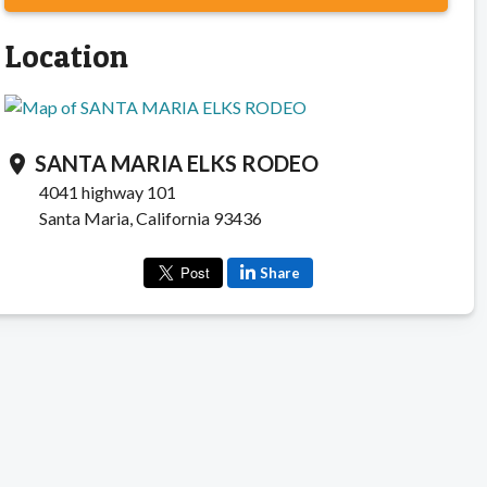
Location
SANTA MARIA ELKS RODEO
location_on
4041 highway 101
Santa Maria, California 93436
Share