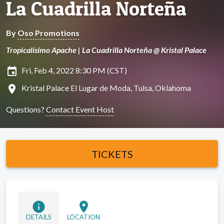
La Cuadrilla Norteña
By
Oso Promotions
Tropicalísimo Apache | La Cuadrilla Norteña @ Kristal Palace
insert_invitation
Fri, Feb 4, 2022 8:30 PM (CST)
location_on
Kristal Palace El Lugar de Moda, Tulsa, Oklahoma
Questions?
Contact Event Host
TICKETS
info
location_on
DETAILS
LOCATION