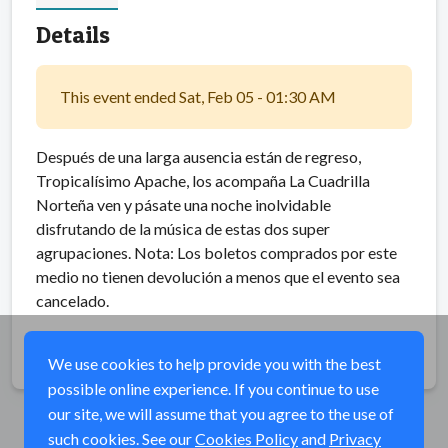
Details
This event ended Sat, Feb 05 - 01:30 AM
Después de una larga ausencia están de regreso,
Tropicalísimo Apache, los acompaña La Cuadrilla
Norteña ven y pásate una noche inolvidable
disfrutando de la música de estas dos super
agrupaciones. Nota: Los boletos comprados por este
medio no tienen devolución a menos que el evento sea
cancelado.
Share
We use cookies to help provide you with the best
possible online experience. If you continue to use
our site, we will assume that you agree to the use of
such cookies. See our
Cookies Policy
and
Privacy